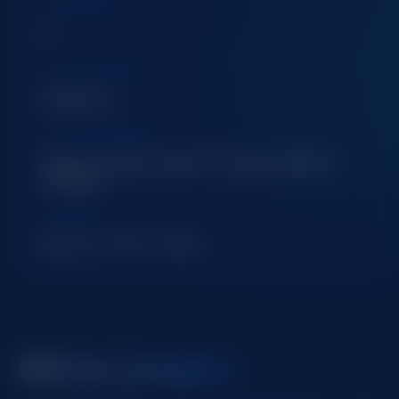
CARRETES
5
VOLATILIDAD
Medium
PLATAFORMAS
Móvil, Ordenador/computadora,
Tableta
IDIOMAS
EN, PL, FR, IT, DE +
Otros juegos