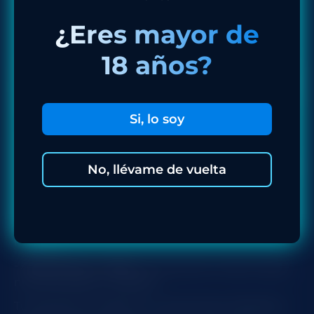
columna.
¿Eres mayor de
Apuestas 50/50
18 años?
En la Ruleta Europea, puedes realizar varios tipos
específicos de apuestas con probabilidades de casi
50/50. Estas apuestas se pierden si la bola cae en el
sector “0” e incluyen:
Si, lo soy
-
Apuesta baja o alta
: el campo de apuestas se
divide en dos grupos: los números del 1 al 18 se
consideran bajos, mientras que los números del 19
No, llévame de vuelta
al 36 son altos.
Realiza tu apuesta en la sección baja o alta,
prediciendo en qué grupo caerá el próximo
número.
-
Apuesta par o impar
: esta apuesta implica elegir
números pares o impares.
Tu apuesta se realiza en una de estas categorías.