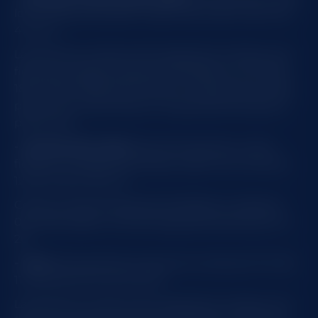
los números 22, 18, 29, 7, 28, 12, 35, 3, 26, 0, 32, 15, 19,
4, 21 y 2.
Las fichas se colocan de la siguiente manera: una
ficha por cada par (apuesta dividida) en 4/7, 12/15,
18/21, 19/22, 32/35; dos fichas en la apuesta de calle
para 0-2-3; y dos fichas en la apuesta de esquina
para 25-29.
- Apuesta Zero Spiel:
para esta apuesta, cuatro
fichas (o múltiplos de estas) cubren los números
12, 35, 3, 26, 0, 32 y 15.
Coloca una ficha (apuesta dividida) en cada par:
0/3, 12/15, 32/35 y una ficha (apuesta directa) en el
26.
- Nivel
: esta apuesta incluye los números 27, 13, 36,
11, 30, 8, 23, 10, 5, 24, 16 y 33.
Las fichas se colocan de la siguiente manera: una