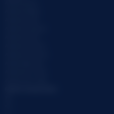
Apuesta directa
Apuesta dividida
Apuesta de calle
Apuesta de esquina
Apuesta de línea
Apuesta de docena
Apuesta de columna
Apuesta baja o alta
Apuesta par o impar
Apuesta roja o negra
Relación de pago (índice)
35:1
17:1