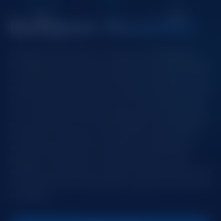
TIPO DE JUEGO
VOLATILIDAD
RTP
Table
—
97,3%
European Roulettes
Prepárate para probar tu suerte con las Ruletas
Europeas de Champion, donde la emoción del giro
y la anticipación del aterrizaje de la bola crean una
experiencia estimulante. La rueda europea cuenta
con 37 números, que van del 1 al 36, más un único
0. Tu desafío es predecir dónde caerá la bola entre
estos números. Con el distribuidor virtual girando
la rueda con destreza y lanzando la bola, todo lo
que tienes que hacer es realizar tus apuestas y
esperar el resultado. La fortuna favorece a los
audaces y aventureros. ¿Serás tú el que se alce con
la victoria? ¡Haz tus apuestas y deja que la emoción
se desate!