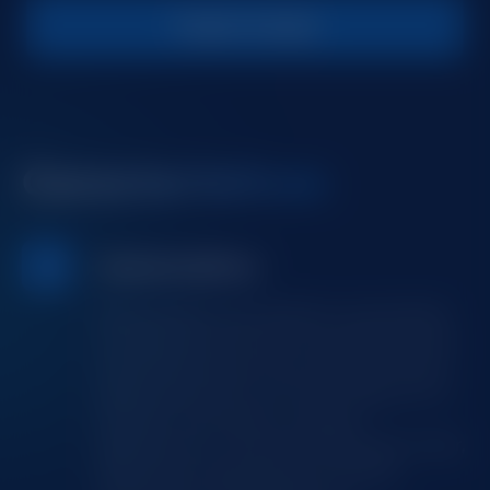
Jugar juego
Caracteristicas
Automático
Para aquellos que prefieren automatizar
sus apuestas, la función de reproducción
automática les permite repetir la misma
apuesta de forma continua. Haga clic en
el botón Automático, ubicado
ligeramente a la derecha del botón Iniciar,
para activar las apuestas y los giros