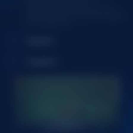
automáticos. Para detener la
reproducción automática, presione el
botón nuevamente, ya que no se detiene
automáticamente.
Repetir
Junto al botón Duplicar, encontrará el
Duplicar
botón Repetir. Utilícelo para mantener el
monto y los números de su apuesta
En las ruletas europeas, puedes duplicar
actual para la próxima ronda, lo que le
fácilmente tu apuesta después de una
ahorrará la molestia de volver a ingresar
apuesta ganadora. Después de cada
sus opciones.
victoria, tendrás la opción de duplicar tu
apuesta para la siguiente ronda. Solo
presiona el botón Doblar ubicado a la
izquierda del botón Iniciar para ajustar
rápidamente tu apuesta sin tener que