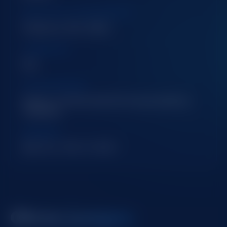
FECHA DE LANZAMIENTO
Febrero 09, 2022
CARRETES
No
PLATAFORMAS
Móvil, Ordenador/computadora,
Tableta
IDIOMAS
EN, PL, FR, IT, DE +
Otros juegos