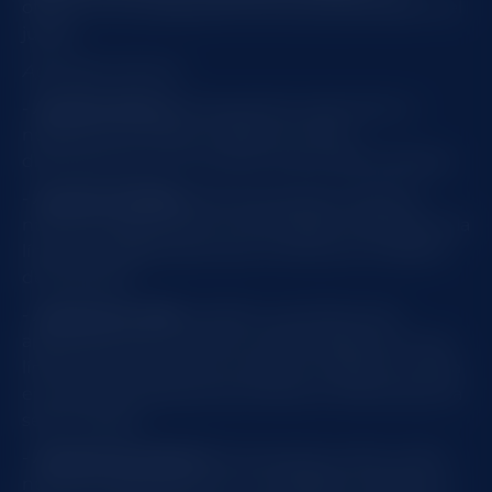
ofrecen una variedad de formas de participar en el
juego.
Apuestas internas
-
Apuesta directa
: esta apuesta cubre solo un
número en la ruleta. Coloque su ficha
directamente en el número al que desea apostar.
-
Apuesta dividida
: para esta apuesta, elija dos
números adyacentes. Su ficha debe colocarse en la
línea que separa estos dos números en el diseño
de apuestas.
-
Apuesta de calle
: también conocida como
apuesta de tres números, implica apostar en una
línea horizontal de tres números. Coloque su ficha
en el borde izquierdo de la fila de números que ha
seleccionado.
-
Apuesta de esquina
: esta apuesta cubre cuatro
números dispuestos en un cuadrado. Coloque su