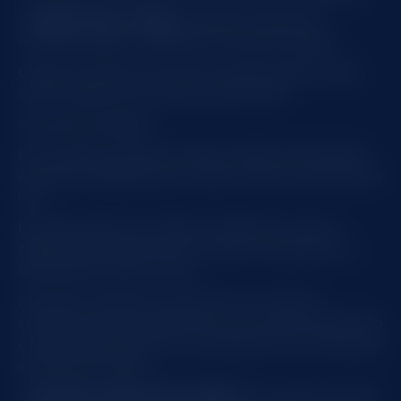
-
Apuesta rojo o negro
: apuesta a todos los
números rojos o a todos los números negros.
Coloca tu ficha en el color correspondiente para
cubrir todos los números de ese color.
Apuestas habladas
En la ruleta europea, puedes realizar las llamadas
apuestas habladas, que cubren varios números a la
vez.
Estas apuestas se realizan utilizando un área
especial conocida como la "pista", ubicada en el
lado derecho de la mesa.
La pista muestra los números en la misma
secuencia en que aparecen en la rueda, ofreciendo
un diseño diferente en comparación con el área de
apuestas principal.
-
Apuestas Voisins (Serie 0/2/3)
: Esta apuesta cubre