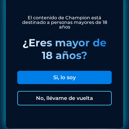
El contenido de Champion está
destinado a personas mayores de 18
años
ALL
EVENT
¿Eres mayor de
Encuéntrenos en Malta
18 años?
en SiGMA Europe 2024
Si, lo soy
No, llévame de vuelta