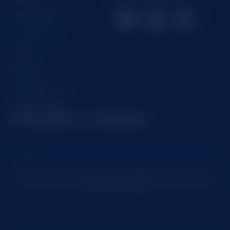
Să începem
Companie
Jocuri
Noutăți
Contact cu noi
Privacy Policy
Fii la curent cu Champion
Abonează-te