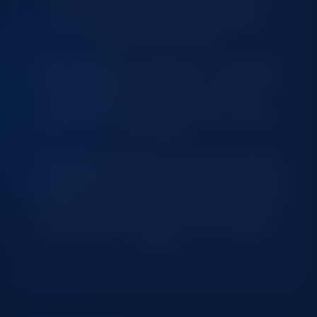
top, oferind brandurilor din industria
iGaming jocuri populare, preferate de
jucători, la nivel global.
Prin utilizarea unei singure API, deschidem
noi posibilități de joc și oferim un portofoliu
diversificat de produse multiple, care
include sloturi, jocuri de masă și viitoarele
jocuri crash.
Jocurile noastre sunt accesibile jucătorilor
din întreaga lume, susținând toate limbile și
monedele. La Champion, suntem dedicați să
oferim o experiență plăcută, captivantă și
fără întreruperi, chiar și celor mai exigenți
jucători.