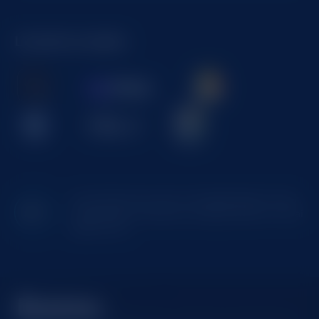
Licente si piete
Jocurile de noroc pot crea dependență. Joacă
responsabil. Champion acceptă jucători numai
peste 21 ani.