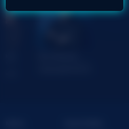
Maksym
omenko
Resul Allagulyyev
Grygorzhevski
lopment
Head of Account Management
Account Manager
r.allagulyyev@champion.tm
pion.tm
maksym.g@cham
Meniu
Social Media