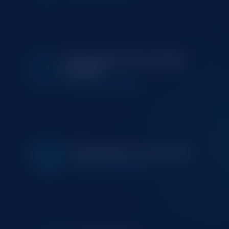
EXCLUSIVITATE DE SCURTĂ
DURATĂ?
GATĂ SĂ DISCUTĂM!
PARTENERIAT CU AFILIAȚI?
GATĂ SĂ DISCUTĂM!